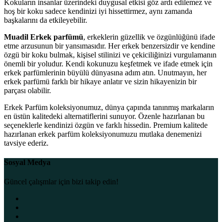
Kokuların insanlar üzerindeki duygusal etkisi göz ardı edilemez ve
hoş bir koku sadece kendinizi iyi hissettirmez, aynı zamanda
başkalarını da etkileyebilir.
Muadil Erkek parfümü
, erkeklerin güzellik ve özgünlüğünü ifade
etme arzusunun bir yansımasıdır. Her erkek benzersizdir ve kendine
özgü bir koku bulmak, kişisel stilinizi ve çekiciliğinizi vurgulamanın
önemli bir yoludur. Kendi kokunuzu keşfetmek ve ifade etmek için
erkek parfümlerinin büyülü dünyasına adım atın. Unutmayın, her
erkek parfümü farklı bir hikaye anlatır ve sizin hikayenizin bir
parçası olabilir.
Erkek Parfüm koleksiyonumuz, dünya çapında tanınmış markaların
en üstün kalitedeki alternatiflerini sunuyor. Özenle hazırlanan bu
seçeneklerle kendinizi özgün ve farklı hissedin. Premium kalitede
hazırlanan erkek parfüm koleksiyonumuzu mutlaka denemenizi
tavsiye ederiz.
Sosyal Medya
Güncel çalışmlar için bizi takip edin!