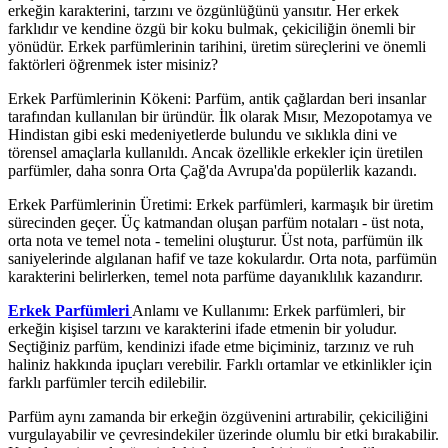
erkeğin karakterini, tarzını ve özgünlüğünü yansıtır. Her erkek
farklıdır ve kendine özgü bir koku bulmak, çekiciliğin önemli bir
yönüdür. Erkek parfümlerinin tarihini, üretim süreçlerini ve önemli
faktörleri öğrenmek ister misiniz?
Erkek Parfümlerinin Kökeni: Parfüm, antik çağlardan beri insanlar
tarafından kullanılan bir üründür. İlk olarak Mısır, Mezopotamya ve
Hindistan gibi eski medeniyetlerde bulundu ve sıklıkla dini ve
törensel amaçlarla kullanıldı. Ancak özellikle erkekler için üretilen
parfümler, daha sonra Orta Çağ'da Avrupa'da popülerlik kazandı.
Erkek Parfümlerinin Üretimi: Erkek parfümleri, karmaşık bir üretim
sürecinden geçer. Üç katmandan oluşan parfüm notaları - üst nota,
orta nota ve temel nota - temelini oluşturur. Üst nota, parfümün ilk
saniyelerinde algılanan hafif ve taze kokulardır. Orta nota, parfümün
karakterini belirlerken, temel nota parfüme dayanıklılık kazandırır.
Erkek Parfümleri
Anlamı ve Kullanımı: Erkek parfümleri, bir
erkeğin kişisel tarzını ve karakterini ifade etmenin bir yoludur.
Seçtiğiniz parfüm, kendinizi ifade etme biçiminiz, tarzınız ve ruh
haliniz hakkında ipuçları verebilir. Farklı ortamlar ve etkinlikler için
farklı parfümler tercih edilebilir.
Parfüm aynı zamanda bir erkeğin özgüvenini artırabilir, çekiciliğini
vurgulayabilir ve çevresindekiler üzerinde olumlu bir etki bırakabilir.