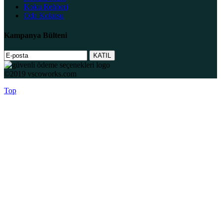
Koku Rehberi
Oda Kokusu
Kampanya Bülteni
©2019 vscoworks.com
Top