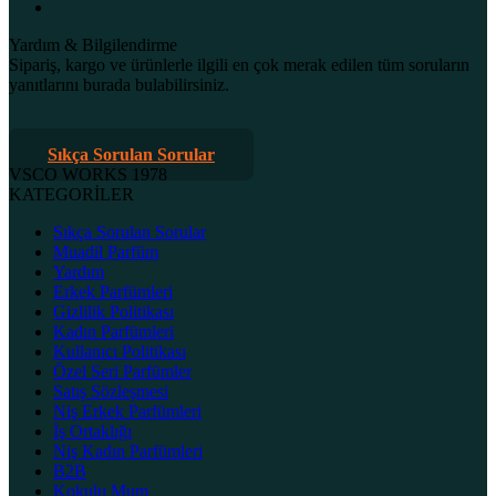
Yardım & Bilgilendirme
Sipariş, kargo ve ürünlerle ilgili en çok merak edilen tüm soruların
yanıtlarını burada bulabilirsiniz.
Sıkça Sorulan Sorular
VSCO WORKS 1978
KATEGORİLER
Sıkça Sorulan Sorular
Muadil Parfüm
Yardım
Erkek Parfümleri
Gizlilik Politikası
Kadın Parfümleri
Kullanıcı Politikası
Özel Seri Parfümler
Satış Sözleşmesi
Niş Erkek Parfümleri
İş Ortaklığı
Niş Kadın Parfümleri
B2B
Kokulu Mum