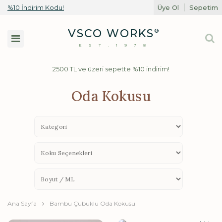
%10 İndirim Kodu!
Üye Ol
Sepetim
Toggle
VSCO WORKS
®
navigation
EST.1978
2500 TL ve üzeri sepette %10 indirim!
Oda Kokusu
Ana Sayfa
Bambu Çubuklu Oda Kokusu