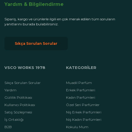
kullanılarak ortamın atmosferini iyileştirir.
Yardım & Bilgilendirme
Oda kokularını kullanırken dikkat etmeniz gereken bazı
Sipariş, kargo ve ürünlerle ilgili en çok merak edilen tüm soruların
noktalar da vardır. Doğru kokuyu seçmek, mekanın boyutuna
yanıtlarını burada bulabilirsiniz.
uygun miktarda kullanmak ve ürünün kalitesine önem vermek,
en iyi sonuçları elde etmenizi sağlar.
Sıkça Sorulan Sorular
Oda Kokuları
: Hanımeli Çiçeği, Lavanta, Beyaz Sabun, Limon
Çiçeği, Çikolata, Orkide, Vanilya, Gardenya, Menekşe, Hindistan
Cevizi, Nar Çiçeği, Leylak, Japon Kiraz Çiçeği, Yasemin Çiçeği
VSCO WORKS 1978
KATEGORİLER
gibi bir çok kokuda hazırlanmaktadır.
Koku Çubukları:
Oda kokusu çubukları, iç mekanlara hoş ve
Sıkça Sorulan Sorular
Muadil Parfüm
uzun süre kalıcı bir koku yaymak için kullanılan popüler bir
Yardım
Erkek Parfümleri
kokulandırma yöntemidir. Aynı zamanda "sisleme çubukları",
Gizlilik Politikası
Kadın Parfümleri
"difüzör çubukları" veya "rattan çubukları" olarak da
Kullanıcı Politikası
Özel Seri Parfümler
adlandırılabilirler. Bu çubuklar, özel bir karışım içeren cam şişe
Satış Sözleşmesi
Niş Erkek Parfümleri
veya kap içerisine yerleştirilir ve çubuklar aracılığıyla bu
İş Ortaklığı
Niş Kadın Parfümleri
karışımın havaya yayılması sağlanır.
B2B
Kokulu Mum