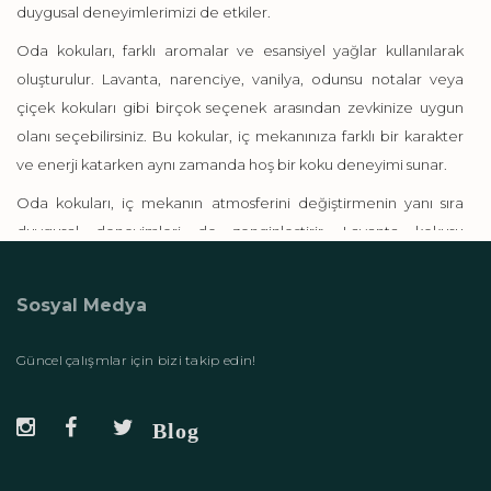
duygusal deneyimlerimizi de etkiler.
Oda kokuları, farklı aromalar ve esansiyel yağlar kullanılarak
oluşturulur. Lavanta, narenciye, vanilya, odunsu notalar veya
çiçek kokuları gibi birçok seçenek arasından zevkinize uygun
olanı seçebilirsiniz. Bu kokular, iç mekanınıza farklı bir karakter
ve enerji katarken aynı zamanda hoş bir koku deneyimi sunar.
Oda kokuları, iç mekanın atmosferini değiştirmenin yanı sıra
duygusal deneyimleri de zenginleştirir. Lavanta kokusu
sakinleştirici etki sağlarken, narenciye kokuları enerji ve canlılık
katarken, odunsu kokular sıcaklık ve rahatlık hissi sunar. Bu
Sosyal Medya
kokuları doğru anılarla ilişkilendirerek evinizi ve ruh halinizi
dönüştürebilirsiniz.
Güncel çalışmlar için bizi takip edin!
Kaliteli oda kokuları, uzun süre kalıcı ve etkili bir koku sağlar.
Esansiyel yağlarla üretilen ürünler, iç mekanın havasını doğal ve
taze bir şekilde değiştirir. Ayrıca, oda kokuları sadece evde
değil, ofiste, otel odalarında veya herhangi bir iç mekanda da