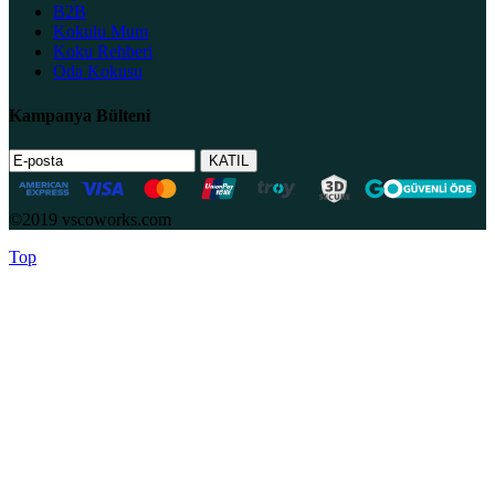
B2B
Kokulu Mum
Koku Rehberi
Oda Kokusu
Kampanya Bülteni
©2019 vscoworks.com
Top