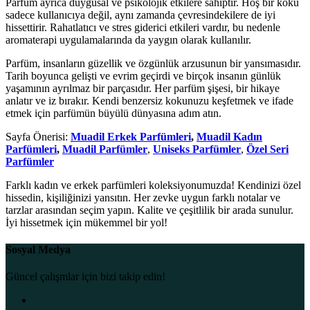
Parfüm ayrıca duygusal ve psikolojik etkilere sahiptir. Hoş bir koku
sadece kullanıcıya değil, aynı zamanda çevresindekilere de iyi
hissettirir. Rahatlatıcı ve stres giderici etkileri vardır, bu nedenle
aromaterapi uygulamalarında da yaygın olarak kullanılır.
Parfüm, insanların güzellik ve özgünlük arzusunun bir yansımasıdır.
Tarih boyunca gelişti ve evrim geçirdi ve birçok insanın günlük
yaşamının ayrılmaz bir parçasıdır. Her parfüm şişesi, bir hikaye
anlatır ve iz bırakır. Kendi benzersiz kokunuzu keşfetmek ve ifade
etmek için parfümün büyülü dünyasına adım atın.
Sayfa Önerisi:
Muadil Erkek Parfümleri
,
Muadil Kadın
Parfümleri
,
Muadil Parfümler
,
Uniseks Parfümler
,
Özel Seri
Parfümler
Farklı kadın ve erkek parfümleri koleksiyonumuzda! Kendinizi özel
hissedin, kişiliğinizi yansıtın. Her zevke uygun farklı notalar ve
tarzlar arasından seçim yapın. Kalite ve çeşitlilik bir arada sunulur.
İyi hissetmek için mükemmel bir yol!
Sosyal Medya
Güncel çalışmlar için bizi takip edin!