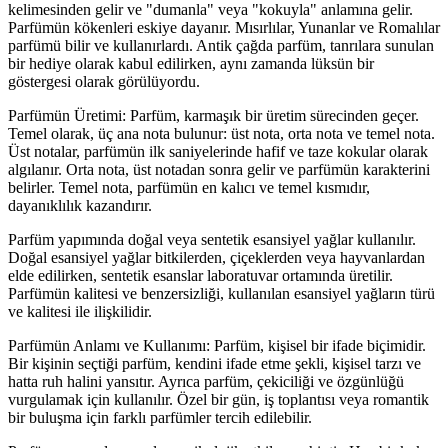
kelimesinden gelir ve "dumanla" veya "kokuyla" anlamına gelir.
Parfümün kökenleri eskiye dayanır. Mısırlılar, Yunanlar ve Romalılar
parfümü bilir ve kullanırlardı. Antik çağda parfüm, tanrılara sunulan
bir hediye olarak kabul edilirken, aynı zamanda lüksün bir
göstergesi olarak görülüyordu.
Parfümün Üretimi: Parfüm, karmaşık bir üretim sürecinden geçer.
Temel olarak, üç ana nota bulunur: üst nota, orta nota ve temel nota.
Üst notalar, parfümün ilk saniyelerinde hafif ve taze kokular olarak
algılanır. Orta nota, üst notadan sonra gelir ve parfümün karakterini
belirler. Temel nota, parfümün en kalıcı ve temel kısmıdır,
dayanıklılık kazandırır.
Parfüm yapımında doğal veya sentetik esansiyel yağlar kullanılır.
Doğal esansiyel yağlar bitkilerden, çiçeklerden veya hayvanlardan
elde edilirken, sentetik esanslar laboratuvar ortamında üretilir.
Parfümün kalitesi ve benzersizliği, kullanılan esansiyel yağların türü
ve kalitesi ile ilişkilidir.
Parfümün Anlamı ve Kullanımı: Parfüm, kişisel bir ifade biçimidir.
Bir kişinin seçtiği parfüm, kendini ifade etme şekli, kişisel tarzı ve
hatta ruh halini yansıtır. Ayrıca parfüm, çekiciliği ve özgünlüğü
vurgulamak için kullanılır. Özel bir gün, iş toplantısı veya romantik
bir buluşma için farklı parfümler tercih edilebilir.