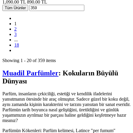
1,090.00 TL
890.00 TL
Tüm Ürünler
1
2
3
...
18
Showing 1 - 20 of 359 items
Muadil Parfümler
: Kokuların Büyülü
Dünyası
Parfüm, insanların çekiciliği, estetiği ve kendilik ifadelerini
yansıtmanın ötesinde bir araç olmuştur. Sadece güzel bir koku değil,
aynı zamanda kişinin karakterini ve tarzını yansıtan bir sanat eseridir.
Parfümün tarih boyunca nasıl geliştiğini, üretildiğini ve günlük
yaşamımızın ayrılmaz bir parçası haline geldiğini keşfetmeye hazır
mısınız?
Parfümün Kökenleri: Parfüm kelimesi, Latince "per fumum"