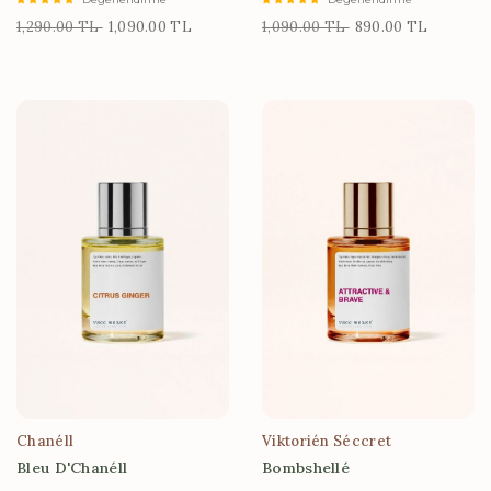
1,290.00 TL
1,090.00 TL
1,090.00 TL
890.00 TL
Chanéll
Viktorién Séccret
Bleu D'Chanéll
Bombshellé