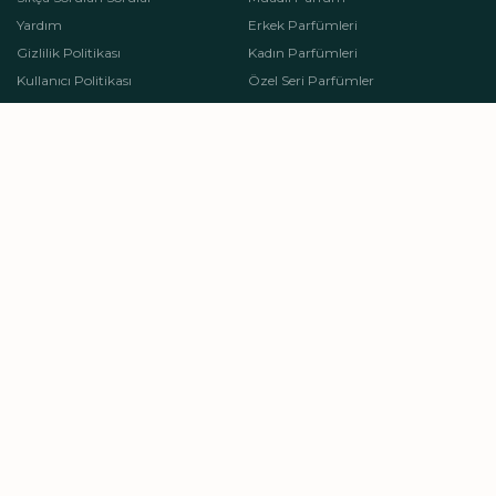
Yardım
Erkek Parfümleri
Gizlilik Politikası
Kadın Parfümleri
Kullanıcı Politikası
Özel Seri Parfümler
Satış Sözleşmesi
Niş Erkek Parfümleri
İş Ortaklığı
Niş Kadın Parfümleri
B2B
Kokulu Mum
Koku Rehberi
Oda Kokusu
KAMPANYA BÜLTENI