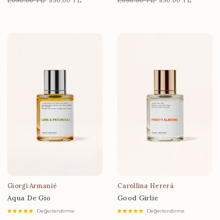
1,090.00 TL
890.00 TL
1,090.00 TL
890.00 TL
Giorgi Armanié
Carollina Hererá
Aqua De Gio
Good Girlie
Değerlendirme
Değerlendirme