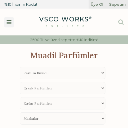
%10 İndirim Kodu!
Üye Ol
Sepetim
Toggle
VSCO WORKS
®
navigation
EST.1978
2500 TL ve üzeri sepette %10 indirim!
Muadil Parfümler