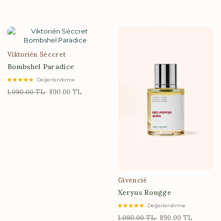
Viktorién Séccret
Bombshel Paradice
Değerlendirme
1,090.00 TL
890.00 TL
Givencié
Xeryus Rougge
Değerlendirme
1,090.00 TL
890.00 TL