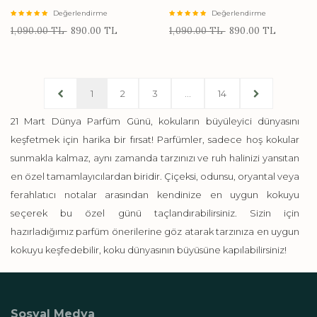
Değerlendirme
Değerlendirme
1,090.00 TL
890.00 TL
1,090.00 TL
890.00 TL
1
2
3
...
14
21 Mart Dünya Parfüm Günü, kokuların büyüleyici dünyasını
keşfetmek için harika bir fırsat! Parfümler, sadece hoş kokular
sunmakla kalmaz, aynı zamanda tarzınızı ve ruh halinizi yansıtan
en özel tamamlayıcılardan biridir. Çiçeksi, odunsu, oryantal veya
ferahlatıcı notalar arasından kendinize en uygun kokuyu
seçerek bu özel günü taçlandırabilirsiniz. Sizin için
hazırladığımız parfüm önerilerine göz atarak tarzınıza en uygun
kokuyu keşfedebilir, koku dünyasının büyüsüne kapılabilirsiniz!
Sosyal Medya