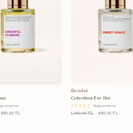
Escadaé
mme
Colecttion For Her
ğerlendirme
Değerlendirme
890.00 TL
1,090.00 TL
890.00 TL