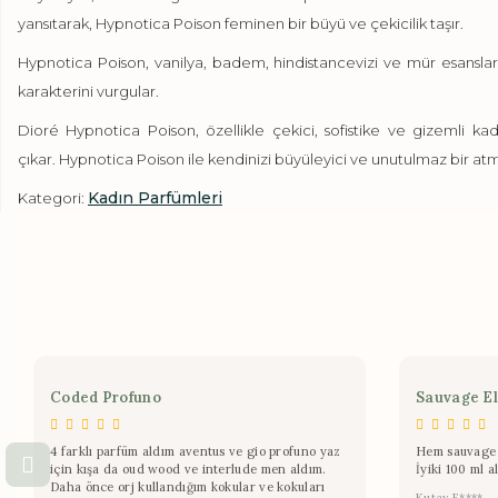
yansıtarak, Hypnotica Poison feminen bir büyü ve çekicilik taşır.
Hypnotica Poison, vanilya, badem, hindistancevizi ve mür esansların
karakterini vurgular.
Dioré
Hypnotica Poison, özellikle çekici, sofistike ve gizemli ka
çıkar. Hypnotica Poison ile kendinizi büyüleyici ve unutulmaz bir atm
Kadın Parfümleri
Kategori:
Coded Profuno
Sauvage El
4 farklı parfüm aldım aventus ve gio profuno yaz
Hem sauvage 
için kışa da oud wood ve interlude men aldım.
İyiki 100 ml a
Daha önce orj kullandığım kokular ve kokuları
Kutay F.****