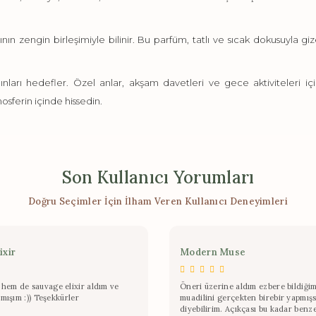
ın zengin birleşimiyle bilinir. Bu parfüm, tatlı ve sıcak dokusuyla giz
dınları hedefler. Özel anlar, akşam davetleri ve gece aktiviteleri i
osferin içinde hissedin.
Son Kullanıcı Yorumları
Doğru Seçimler İçin İlham Veren Kullanıcı Deneyimleri
ixir
Modern Muse
hem de sauvage elixir aldım ve
Öneri üzerine aldım ezbere bildiğim
lmışım :)) Teşekkürler
muadilini gerçekten birebir yapmışs
diyebilirim. Açıkçası bu kadar benz