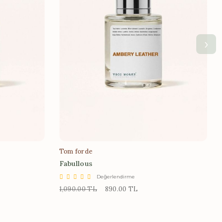
›
Tom forde
Fabullous
Değerlendirme
1,090.00 TL
890.00 TL