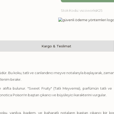
Stok Kodu:
vscoworksK25
Kargo & Teslimat
r. Bu koku, tatlı ve canlandırıcı meyve notalarıyla başlayarak, zamanla ç
zlenim bırakır.
ne atıfta bulunur. "Sweet Fruity" (Tatlı Meyvemsi), parfümün tatlı ve
notica Poison'ın baştan çıkarıcı ve büyüleyici karakterini vurgular.
koku, vanilya, badem, ve baharatlı notaların baştan çıkarıcı bir k