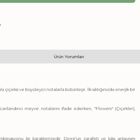
Ürün Yorumları
içeksi ve büyüleyici notalarla bütünleşir. İlk sıktığınızda enerjik bir
 canlandırıcı meyve notalarını ifade ederken, "Flowers" (Çiçekler),
ombinasyonu ile karakterizedir.
Dioré
'un zarafeti ve lüks anlayışını