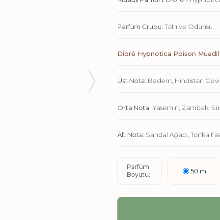
Parfüm Grubu:
Tatlı ve Odunsu
Dioré Hypnotica Poison Muadil 
Üst Nota:
Badem, Hindistan Cevizi
Orta Nota:
Yasemin, Zambak, Süs
Alt Nota:
Sandal Ağacı, Tonka Fasu
Parfüm
50 ml
Boyutu: