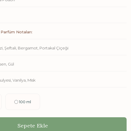
Parfüm Notaları:
, Şeftali, Bergamot, Portakal Çiçeği
en, Gül
lyesi, Vanilya, Misk
100 ml
Sepete Ekle