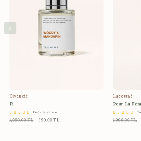
‹
Givencié
Lacostaé
Pi
Pour La Fe
Değerlendirme
De
1,090.00 TL
890.00 TL
1,090.00 TL