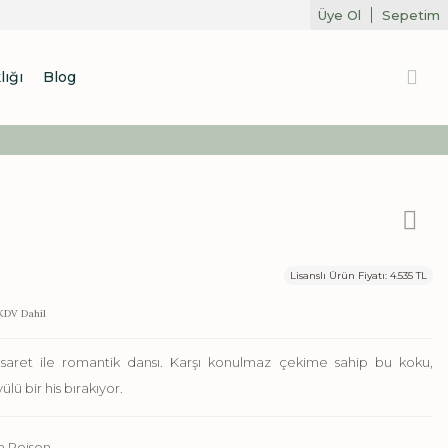
Üye Ol
Sepetim
lığı
Blog
Lisanslı Ürün Fiyatı: 4.535 TL
DV Dahil
aret ile romantik dansı. Karşı konulmaz çekime sahip bu koku,
lü bir his bırakıyor.
a Poison