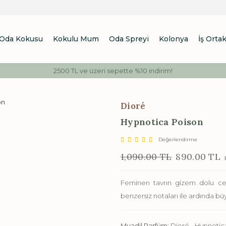
Oda Kokusu
Kokulu Mum
Oda Spreyi
Kolonya
İş Ortak
2500 TL ve üzeri sepette %10 indirim!
Dioré
Hypnotica Poison
Değerlendirme
1,090.00 TL
890.00 TL
K
Feminen tavrın gizem dolu ces
benzersiz notaları ile ardında büyü
Muadil Parfüm:
Dioré - Hypnotic