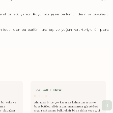
emli bir etki yaratır. Koyu mor şişesi, parfümün derin ve büyüleyici
çin ideal olan bu parfüm, sıra dışı ve yoğun karakteriyle ön plana
Bos Bottle Elixir
 bir koku ve
Almadan önce çok kararsız kalmıştım eros ve
ınız
boss bottled elixir aldım memnunum görseldeki
er olacağını
şişe, renk aynısı belki elixir biraz daha koyu gibi