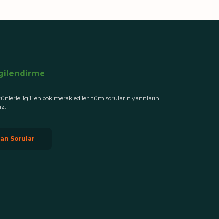
lgilendirme
rünlerle ilgili en çok merak edilen tüm soruların yanıtlarını
iz.
lan Sorular