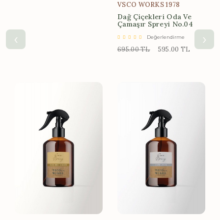
VSCO WORKS 1978
Dağ Çiçekleri Oda Ve
Çamaşır Spreyi No.04
‹
›
Değerlendirme
695.00 TL
595.00 TL