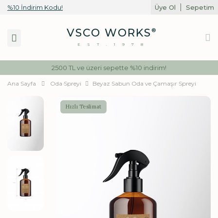
%10 İndirim Kodu!
Üye Ol
Sepetim
Toggle
VSCO WORKS
®
navigation
EST.1978
2500 TL ve üzeri sepette %10 indirim!
Ana Sayfa
Oda Spreyi
Beyaz Sabun Oda ve Çamaşır Spreyi
No.01
Hızlı Teslimat