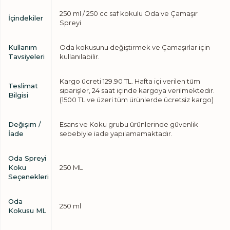
250 ml / 250 cc saf kokulu Oda ve Çamaşır
İçindekiler
Spreyi
Kullanım
Oda kokusunu değiştirmek ve Çamaşırlar için
Tavsiyeleri
kullanılabilir.
Kargo ücreti 129.90 TL. Hafta içi verilen tüm
Teslimat
siparişler, 24 saat içinde kargoya verilmektedir.
Bilgisi
(1500 TL ve üzeri tüm ürünlerde ücretsiz kargo)
Değişim /
Esans ve Koku grubu ürünlerinde güvenlik
İade
sebebiyle iade yapılamamaktadır.
Oda Spreyi
Koku
250 ML
Seçenekleri
Oda
250 ml
Kokusu ML