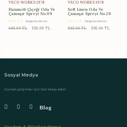
VSCO WORKS 1978
VSCO WORKS 1978
Hanımeli Çiçeği Oda Ve
Soft Linen Oda Ve
Çamaşır Spreyi No.09
Çamaşır Spreyi No.26
Değerlendirme
Değerlendirme
695.00 TL
595.00 TL
695.00 TL
595.00 TL
Sosyal Medya
Güncel çalışmlar için bizi takip edin!