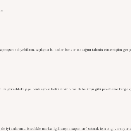
ler
yapmışsınız diyebilirim. Açıkçası bu kadar benzer olacağını tahmin etmemiştim gerç
m görseldeki şişe, renk aynısı belki elixir biraz daha koyu gibi paketleme kargo ço
 iyi anlarım... öncelikle marka ilgili saçma sapan sırf satmak için bilgi vermiyo