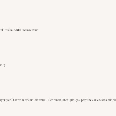
hızlı teslim edildi memnunum
m :)
oluyor yeni favori markam oldunuz.. Denemek istediğim çok parfüm var en kısa süre