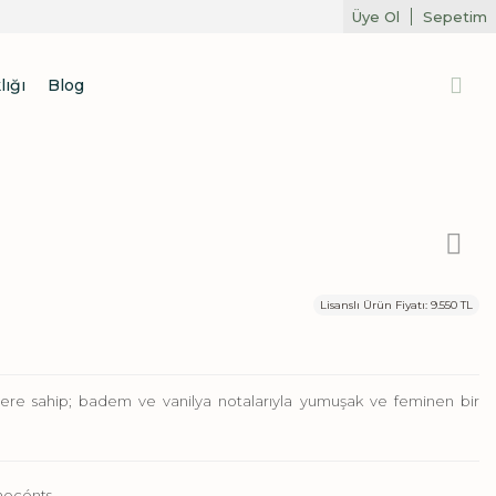
Üye Ol
Sepetim
lığı
Blog
Lisanslı Ürün Fiyatı: 9.550 TL
ktere sahip; badem ve vanilya notalarıyla yumuşak ve feminen bir
nnocénts