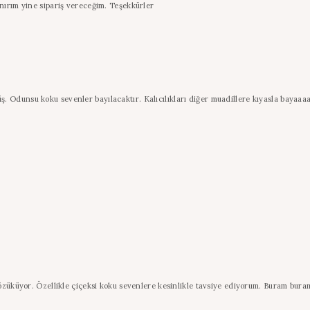
nırım yine sipariş vereceğim. Teşekkürler
Odunsu koku sevenler bayılacaktır. Kalıcılıkları diğer muadillere kıyasla bayaaaa i
özüküyor. Özellikle çiçeksi koku sevenlere kesinlikle tavsiye ediyorum. Buram buram 