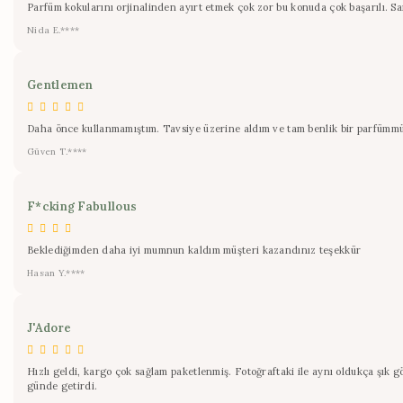
Parfüm kokularını orjinalinden ayırt etmek çok zor bu konuda çok başarılı. Sa
Nida E.****
Gentlemen
Daha önce kullanmamıştım. Tavsiye üzerine aldım ve tam benlik bir parfümmüş. 
Güven T.****
F*cking Fabullous
Beklediğimden daha iyi mumnun kaldım müşteri kazandınız teşekkür
Hasan Y.****
J'Adore
Hızlı geldi, kargo çok sağlam paketlenmiş. Fotoğraftaki ile aynı oldukça şık g
günde getirdi.