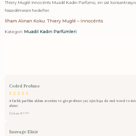
Thiery Muglé Innocénts Muadil Kadın Parfümü, en üst konsantrasyon 
hissedilmesini hedefler.
İlham Alınan Koku: Thiery Muglé – Innocénts
Muadil Kadın Parfümleri
Kategori:
Coded Profuno
4 farklı parfüm aldım aventus ve gio profuno yaz için kışa da oud wood ve inte
alınır.
Özkan R.****
Sauvage Elixir