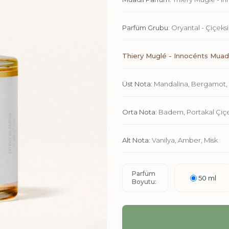
Parfüm Grubu:
Oryantal - Çiçeksi
Thiery Muglé - Innocénts Muadi
Üst Nota:
Mandalina, Bergamot, 
Orta Nota:
Badem, Portakal Çiç
Alt Nota:
Vanilya, Amber, Misk
Parfüm
50 ml
Boyutu: