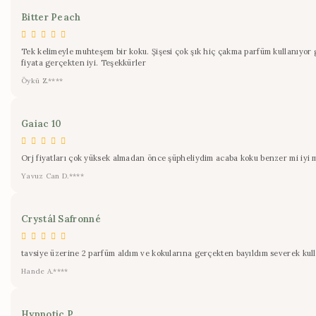
Bitter Peach
Tek kelimeyle muhteşem bir koku. Şişesi çok şık hiç çakma parfüm kullanıyor g
fiyata gerçekten iyi. Teşekkürler
Öykü Z.****
Gaiac 10
Orj fiyatları çok yüksek almadan önce şüpheliydim acaba koku benzer mi iyi m
Yavuz Can D.****
Crystál Safronné
tavsiye üzerine 2 parfüm aldım ve kokularına gerçekten bayıldım severek kul
Hande A.****
Hypnotic P