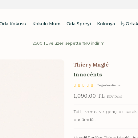
Oda Kokusu
Kokulu Mum
Oda Spreyi
Kolonya
İş Ortak
2500 TL ve üzeri sepette %10 indirim!
Thiery Muglé
Innocénts
Değerlendirme
1,090.00 TL
KDV Dahil
Tatlı, kremsi ve genç bir kara
parfümdür.
Muadil Parfüm:
Thiery Muglé - I