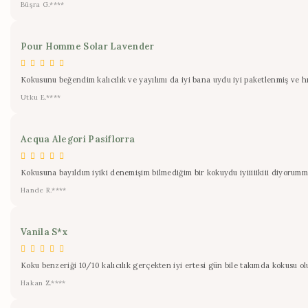
Büşra G.****
Pour Homme Solar Lavender
Kokusunu beğendim kalıcılık ve yayılımı da iyi bana uydu iyi paketlenmiş ve 
Utku E.****
Acqua Alegori Pasiflorra
Kokusuna bayıldım iyiki denemişim bilmediğim bir kokuydu iyiiiiikiii diyorumm
Hande R.****
Vanila S*x
Koku benzeriği 10/10 kalıcılık gerçekten iyi ertesi gün bile takımda kokusu 
Hakan Z.****