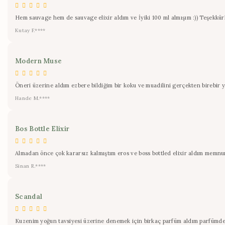
Hem sauvage hem de sauvage elixir aldım ve İyiki 100 ml almışım :)) Teşekkür
Kutay F.****
Modern Muse
Öneri üzerine aldım ezbere bildiğim bir koku ve muadilini gerçekten birebir 
Hande M.****
Bos Bottle Elixir
Almadan önce çok kararsız kalmıştım eros ve boss bottled elixir aldım memnunu
Sinan R.****
Scandal
Kuzenim yoğun tavsiyesi üzerine denemek için birkaç parfüm aldım parfümde de