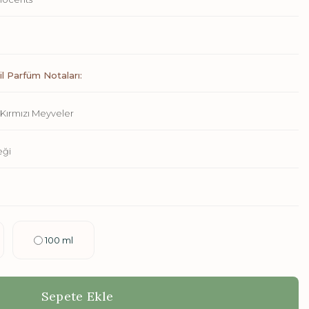
l Parfüm Notaları:
Kırmızı Meyveler
eği
100 ml
Sepete Ekle