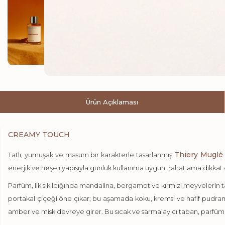
Ürün Açıklaması
CREAMY TOUCH
Thiery Muglé
Tatlı, yumuşak ve masum bir karakterle tasarlanmış
enerjik ve neşeli yapısıyla günlük kullanıma uygun, rahat ama dikkat çe
Parfüm, ilk sıkıldığında mandalina, bergamot ve kırmızı meyvelerin t
portakal çiçeği öne çıkar; bu aşamada koku, kremsi ve hafif pudramsı
amber ve misk devreye girer. Bu sıcak ve sarmalayıcı taban, parfüme h