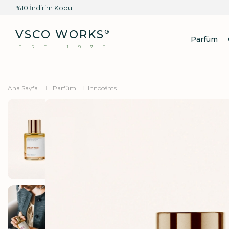
%10 İndirim Kodu!
VSCO WORKS
®
Parfüm
EST.1978
Ana Sayfa
Parfüm
Innocénts