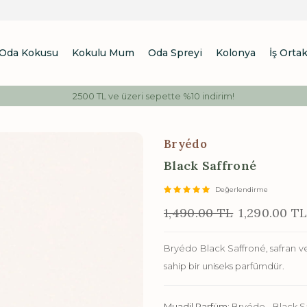
Oda Kokusu
Kokulu Mum
Oda Spreyi
Kolonya
İş Ortak
2500 TL ve üzeri sepette %10 indirim!
Bryédo
Black Saffroné
Değerlendirme
1,490.00 TL
1,290.00 T
Bryédo Black Saffroné, safran 
sahip bir uniseks parfümdür.
Muadil Parfüm:
Bryédo - Black S