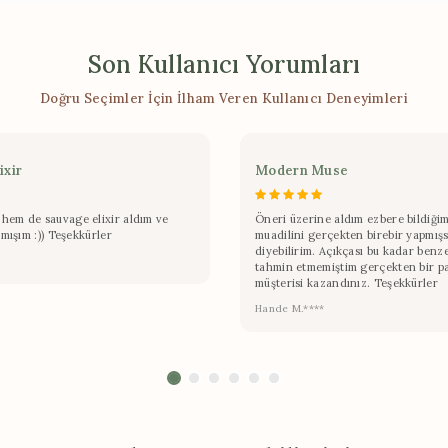
Son Kullanıcı Yorumları
Doğru Seçimler İçin İlham Veren Kullanıcı Deneyimleri
ixir
Modern Muse
hem de sauvage elixir aldım ve
Öneri üzerine aldım ezbere bildiğim
lmışım :)) Teşekkürler
muadilini gerçekten birebir yapmışs
diyebilirim. Açıkçası bu kadar benz
tahmin etmemiştim gerçekten bir p
müşterisi kazandınız. Teşekkürler
Hande M.****