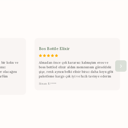
Bos Bottle Elixir
 bir koku ve
Almadan önce çok kararsız kalmıştım eros ve
ınız
boss bottled elixir aldım memnunum görseldeki
er olacağını
şişe, renk aynısı belki elixir biraz daha koyu gibi
arfüm
paketleme kargo çok iyi ve hızlı tavisye ederim
Sinan R.****