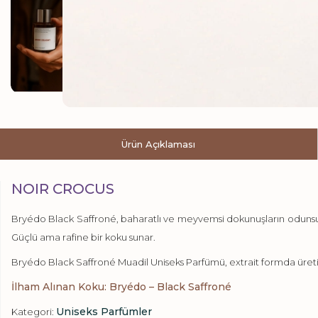
Ürün Açıklaması
NOIR CROCUS
Bryédo Black Saffroné, baharatlı ve meyvemsi dokunuşların odunsu bir
Güçlü ama rafine bir koku sunar.
Bryédo Black Saffroné Muadil Uniseks Parfümü, extrait formda üretilm
İlham Alınan Koku: Bryédo – Black Saffroné
Uniseks Parfümler
Kategori: