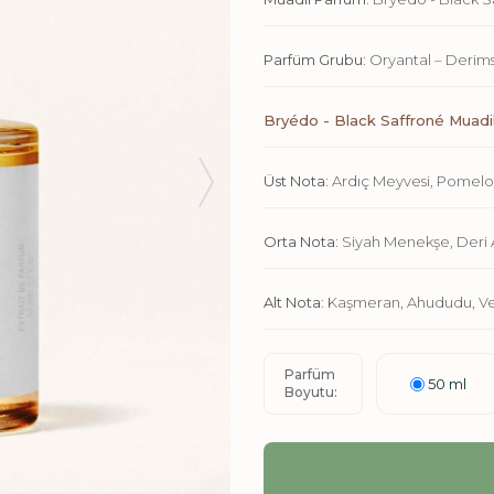
Parfüm Grubu:
Oryantal – Derims
Bryédo - Black Saffroné Muadil
Üst Nota:
Ardıç Meyvesi, Pomelo
Orta Nota:
Siyah Menekşe, Deri 
Alt Nota:
Kaşmeran, Ahududu, Ve
Parfüm
50 ml
Boyutu: