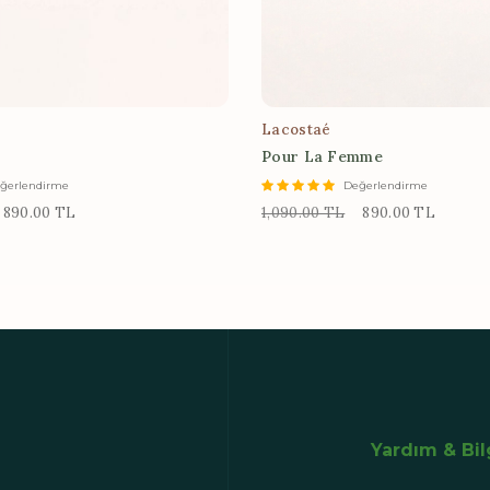
Lacostaé
Pour La Femme
ğerlendirme
Değerlendirme
890.00 TL
1,090.00 TL
890.00 TL
Yardım & Bi