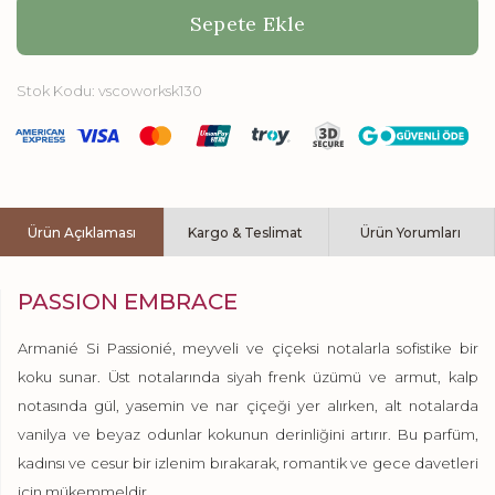
Sepete Ekle
Stok Kodu:
vscoworksk130
Ürün Açıklaması
Kargo & Teslimat
Ürün Yorumları
PASSION EMBRACE
Armanié Si Passionié, meyveli ve çiçeksi notalarla sofistike bir
koku sunar. Üst notalarında siyah frenk üzümü ve armut, kalp
notasında gül, yasemin ve nar çiçeği yer alırken, alt notalarda
vanilya ve beyaz odunlar kokunun derinliğini artırır. Bu parfüm,
kadınsı ve cesur bir izlenim bırakarak, romantik ve gece davetleri
için mükemmeldir.