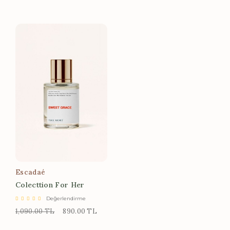
Escadaé
Colecttion For Her
Değerlendirme
1,090.00 TL
890.00 TL