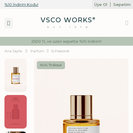
%10 İndirim Kodu!
Üye Ol
Sepetim
Toggle
VSCO WORKS
®
navigation
EST.1978
2500 TL ve üzeri sepette %10 indirim!
Ana Sayfa
Parfüm
Si Pasionié
Hızlı Teslimat