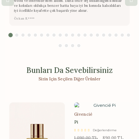
wood ve interlude men aldım. Daha önce orj kullandığım kokular
ve kokuları oldukça benzer hatta baya iyi bu konuda kalıcılıkları
iyi özellikle kıyafette çok başarılı yine alınır.
Özkan R.****
Bunları Da Sevebilirsiniz
Sizin Için Seçilen Diğer Ürünler
Givencié
Pi
Değerlendirme
1,090.00 TL
890.00 TL