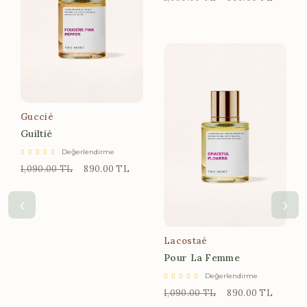
Guccié
Guiltié
Değerlendirme
1,090.00 TL
890.00 TL
‹
›
Lacostaé
Pour La Femme
Değerlendirme
1,090.00 TL
890.00 TL