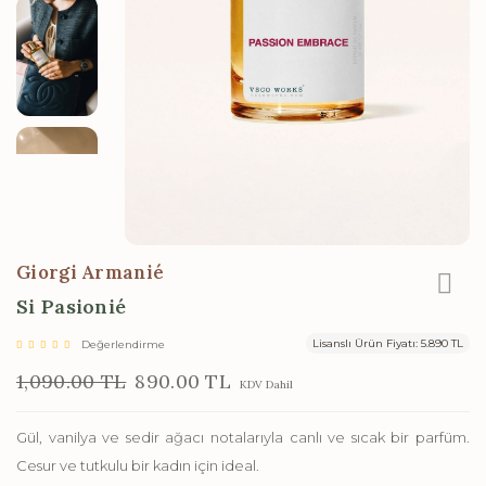
Giorgi Armanié
Si Pasionié
Lisanslı Ürün Fiyatı: 5.890 TL
Değerlendirme
1,090.00 TL
890.00 TL
KDV Dahil
Gül, vanilya ve sedir ağacı notalarıyla canlı ve sıcak bir parfüm.
Cesur ve tutkulu bir kadın için ideal.