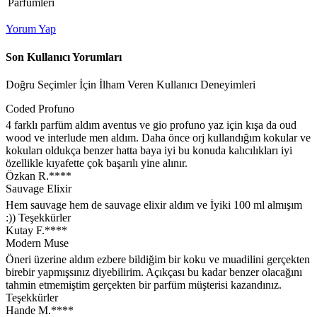
Parfümleri
Yorum Yap
Son Kullanıcı Yorumları
Doğru Seçimler İçin İlham Veren Kullanıcı Deneyimleri
Coded Profuno
4 farklı parfüm aldım aventus ve gio profuno yaz için kışa da oud
wood ve interlude men aldım. Daha önce orj kullandığım kokular ve
kokuları oldukça benzer hatta baya iyi bu konuda kalıcılıkları iyi
özellikle kıyafette çok başarılı yine alınır.
Özkan R.****
Sauvage Elixir
Hem sauvage hem de sauvage elixir aldım ve İyiki 100 ml almışım
:)) Teşekkürler
Kutay F.****
Modern Muse
Öneri üzerine aldım ezbere bildiğim bir koku ve muadilini gerçekten
birebir yapmışsınız diyebilirim. Açıkçası bu kadar benzer olacağını
tahmin etmemiştim gerçekten bir parfüm müşterisi kazandınız.
Teşekkürler
Hande M.****