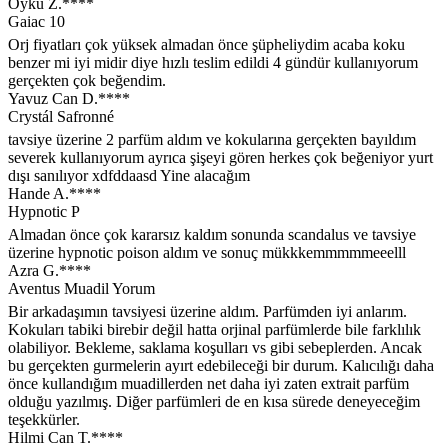
Öykü Z.****
Gaiac 10
Orj fiyatları çok yüksek almadan önce şüpheliydim acaba koku
benzer mi iyi midir diye hızlı teslim edildi 4 gündür kullanıyorum
gerçekten çok beğendim.
Yavuz Can D.****
Crystál Safronné
tavsiye üzerine 2 parfüm aldım ve kokularına gerçekten bayıldım
severek kullanıyorum ayrıca şişeyi gören herkes çok beğeniyor yurt
dışı sanılıyor xdfddaasd Yine alacağım
Hande A.****
Hypnotic P
Almadan önce çok kararsız kaldım sonunda scandalus ve tavsiye
üzerine hypnotic poison aldım ve sonuç mükkkemmmmmeeelll
Azra G.****
Aventus Muadil Yorum
Bir arkadaşımın tavsiyesi üzerine aldım. Parfümden iyi anlarım.
Kokuları tabiki birebir değil hatta orjinal parfümlerde bile farklılık
olabiliyor. Bekleme, saklama koşulları vs gibi sebeplerden. Ancak
bu gerçekten gurmelerin ayırt edebileceği bir durum. Kalıcılığı daha
önce kullandığım muadillerden net daha iyi zaten extrait parfüm
olduğu yazılmış. Diğer parfümleri de en kısa sürede deneyeceğim
teşekkürler.
Hilmi Can T.****