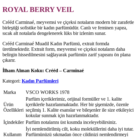
ROYAL BERRY VEIL
Crééd Carminaé, meyvemsi ve çiçeksi notaların modern bir zarafetle
birleştiği sofistike bir kadın parfümüdür. Canlı ve feminen yapısı,
sıcak alt notalarla dengelenerek lüks bir izlenim sunar.
Crééd Carminaé Muadil Kadın Parfümü, extrait formda
üretilmektedir. Extrait form, meyvemsi ve çiçeksi notaların daha
belirgin hissedilmesini sağlayarak parfümün zarif yapısını ön plana
çıkarır.
İlham Alınan Koku: Crééd – Carminaé
Kategori:
Kadın Parfümleri
Marka
VSCO WORKS 1978
Parfüm içeriklerimiz, orijinal formüller ve 1. kalite
Ürün
içeriklerle hazırlanmaktadır. Her bir şişemizde, özenle
Özellikleri
seçilmiş 1. Kalite esanslar ve bileşenler ile size etkileyici
kokular sunmak için hazırlanmaktadır.
İçindekiler
Parfüm notalarını üst kısımda inceleyebilirsiniz.
İyi nemlendirilmiş cilt, koku moleküllerini daha iyi tutar.
Kullanım
Parfümünüzü sıkmadan önce cildinizi nemlendirmeyi