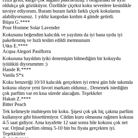
oldukça şık gözüküyor. Özellikle çiçeksi koku sevenlere kesinlikle
tavsiye ediyorum. Buram buram farklı farklı çiçek kokularını
alabiliyorsunuz. 1 yıldız kargodan kırdım 4 günde getirdi.
Büşra G.****
Pour Homme Solar Lavender
Kokusunu beğendim kalıcılık ve yayılımı da iyi bana uydu iyi
paketlenmiş ve hızlı teslim edildi memnunum
Utku E.****
Acqua Alegori Pasiflorra
Kokusuna bayıldım iyiki denemişim bilmediğim bir kokuydu
iyiiiiikiii diyorummm :)
Hande R.****
Vanila S*x
Koku benzeriği 10/10 kalıcılık gerçekten iyi ertesi gün bile takımda
kokusu oluyor yeni favori markam oldunuz.. Denemek istediğim
çok parfüm var en kısa sürede alacağım. Teşekkrler
Hakan Z.****
Bitter Peach
Tek kelimeyle muhteşem bir koku. Şişesi çok şık hiç çakma parfüm
kullanıyor gibi hissettirmiyor. Cildim kuru olmasına rağmen kokusu
4-5 saat gidiyor. Ama kıyafette 12 saat sonra bile kokusu çok net
var. Orjinal parfüm olmuş 5-10 bin bu fiyata gerçekten iyi.
Teşekkürler