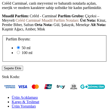
Crééd Carminaé, canlı meyvemsi ve baharatlı notalarla açılan,
enerjik ve modern karaktere sahip sofistike bir kadın parfümüdür.
Muadil Parfüm:
Crééd - Carminaé
Parfüm Grubu:
Çiçeksi –
Meyveli
Crééd Carminaé Muadil Parfüm Notaları:
Üst Nota:
Kiraz,
Pembe Biber, Safran
Orta Nota:
Gül, Şakayık, Menekşe
Alt Nota:
Kaşmir Ağacı, Amber, Misk
Parfüm Boyutu:
50 ml
100 ml
Sepete Ekle
Stok Kodu:
Ürün Açıklaması
Kargo & Teslimat
Ürün Yorumları