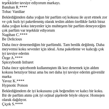
teşekkürler tavsiye ediyorum markayı.
Batuhan R.****
Tobac Vaniliae
Beklediğimden daha yoğun bir parfüm orj kokusu ile ayırt etmek zor
ve çok hızlı iyi paketlenmiş olarak teslim aldım özellikle farklı biraz
daha yoğun koku isteyenler için muhteşem bir parfüm deneyeceğim
çok parfüm var teşekkür ediyorum
Nagihan C.****
Be Delicious
Daha önce denemediğim bir parfümdü. Tam benlik değilmiş. Daha
meyvemsi koku sevenler için ideal. Ama paketleme ve kalıcığı çok
iyi tavsiye ederim
Özge A.****
Spiceybomb Infraret
Daha önce spicebomb kullanmıştım ilk kez denemek için aldım
kokusu benziyor biraz ama bu net daha iyi tavsiye ederim güvenilir
marka
Yavuz K.****
Hypnotic Poison
Beklediğimdem de iyi kokusunu çok beğendim ve kalıcı bir koku.
Bir de parfüm atımı çok iyi orjinal şişelerde böyle oluyor. Homojen
olarak dağılıyor.
Çiçek S.****