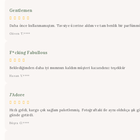
Gentlemen
Daha önce kullanmamıştım. Tavsiye üzerine aldım ve tam benlik bir parfümmüş. 
Güven T.****
F*cking Fabullous
Beklediğimden daha iyi mumnun kaldım müşteri kazandınız teşekkür
Hasan Y.****
J'Adore
Hızlı geldi, kargo çok sağlam paketlenmiş. Fotoğraftaki ile aynı oldukça şık g
günde getirdi.
Büşra G.****