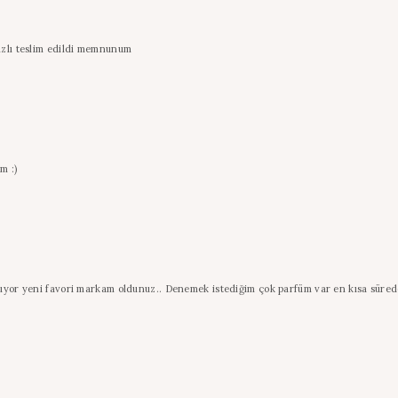
hızlı teslim edildi memnunum
m :)
oluyor yeni favori markam oldunuz.. Denemek istediğim çok parfüm var en kısa süre