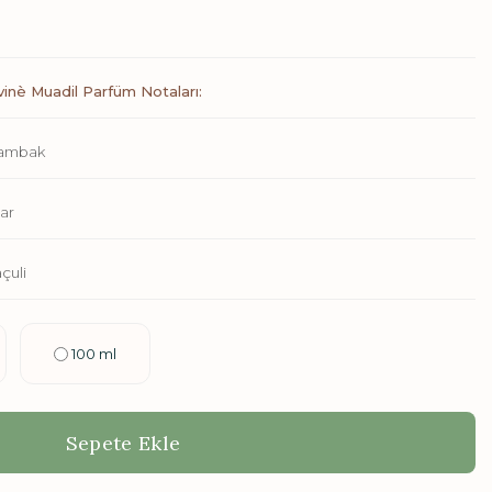
ivinè Muadil Parfüm Notaları:
Zambak
lar
çuli
100 ml
Sepete Ekle