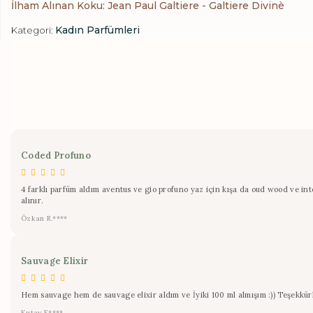
İlham Alınan Koku: Jean Paul Galtiere - Galtiere Divinè
Kadın Parfümleri
Kategori:
Coded Profuno
4 farklı parfüm aldım aventus ve gio profuno yaz için kışa da oud wood ve inte
alınır.
Özkan R.****
Sauvage Elixir
Hem sauvage hem de sauvage elixir aldım ve İyiki 100 ml almışım :)) Teşekkür
Kutay F.****