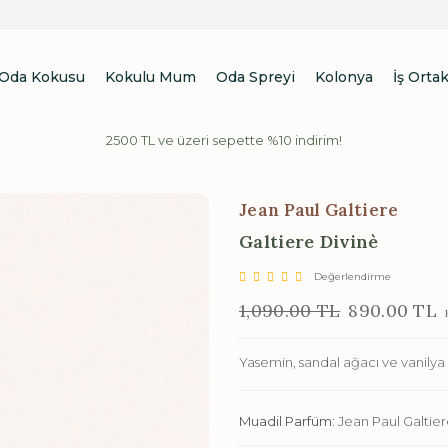
Oda Kokusu
Kokulu Mum
Oda Spreyi
Kolonya
İş Ortak
2500 TL ve üzeri sepette %10 indirim!
Jean Paul Galtiere
Galtiere Divinè
Değerlendirme
1,090.00 TL
890.00 TL
K
Yasemin, sandal ağacı ve vanilya no
Muadil Parfüm:
Jean Paul Galtier