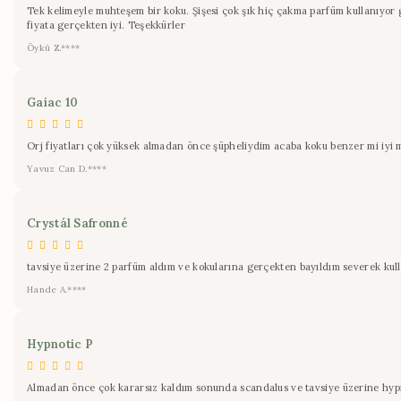
Tek kelimeyle muhteşem bir koku. Şişesi çok şık hiç çakma parfüm kullanıyor g
fiyata gerçekten iyi. Teşekkürler
Öykü Z.****
Gaiac 10
Orj fiyatları çok yüksek almadan önce şüpheliydim acaba koku benzer mi iyi m
Yavuz Can D.****
Crystál Safronné
tavsiye üzerine 2 parfüm aldım ve kokularına gerçekten bayıldım severek kul
Hande A.****
Hypnotic P
Almadan önce çok kararsız kaldım sonunda scandalus ve tavsiye üzerine h