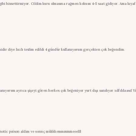
ibi hissettirmiyor. Cildim kuru olmasına rağmen kokusu 4-5 saat gidiyor. Ama kıyafe
idir diye hızlı teslim edildi 4 gündür kullanıyorum gerçekten çok beğendim.
lanıyorum ayrıca şişeyi gören herkes çok beğeniyor yurt dışı sanılıyor xdfddaasd Y
ypnotic poison aldım ve sonuç mükkkemmmmmeeelll