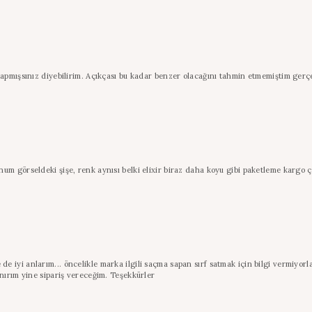
yapmışsınız diyebilirim. Açıkçası bu kadar benzer olacağını tahmin etmemiştim gerç
m görseldeki şişe, renk aynısı belki elixir biraz daha koyu gibi paketleme kargo ço
 iyi anlarım... öncelikle marka ilgili saçma sapan sırf satmak için bilgi vermiyo
nırım yine sipariş vereceğim. Teşekkürler