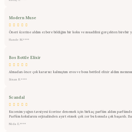
Modern Muse
Öneri üzerine aldım ezbere bildiğim bir koku ve muadilini gerçekten birebir 
Hande M.****
Bos Bottle Elixir
Almadan önce çok kararsız kalmıştım eros ve boss bottled elixir aldım memnunu
Sinan R.****
Scandal
Kuzenim yoğun tavsiyesi üzerine denemek için birkaç parfüm aldım parfümde de
Parfüm kokularını orjinalinden ayırt etmek çok zor bu konuda çok başarılı. Sa
Nida E.****