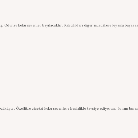
Odunsu koku sevenler bayılacaktır. Kalıcılıkları diğer muadillere kıyasla bayaaaa i
özüküyor. Özellikle çiçeksi koku sevenlere kesinlikle tavsiye ediyorum. Buram buram 