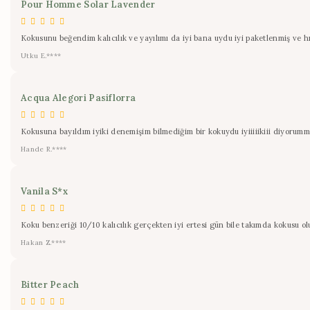
Pour Homme Solar Lavender
Kokusunu beğendim kalıcılık ve yayılımı da iyi bana uydu iyi paketlenmiş ve 
Utku E.****
Acqua Alegori Pasiflorra
Kokusuna bayıldım iyiki denemişim bilmediğim bir kokuydu iyiiiiikiii diyorumm
Hande R.****
Vanila S*x
Koku benzeriği 10/10 kalıcılık gerçekten iyi ertesi gün bile takımda kokusu 
Hakan Z.****
Bitter Peach