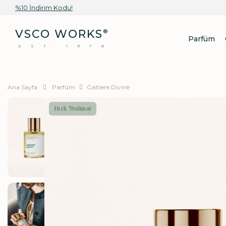
%10 İndirim Kodu!
VSCO WORKS
®
Parfüm
EST.1978
Ana Sayfa
Parfüm
Galtiere Divinè
Hızlı Teslimat