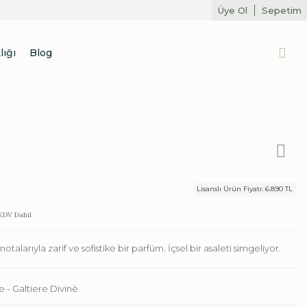
Üye Ol
Sepetim
lığı
Blog
Lisanslı Ürün Fiyatı: 6.890 TL
DV Dahil
talarıyla zarif ve sofistike bir parfüm. İçsel bir asaleti simgeliyor.
e - Galtiere Divinè