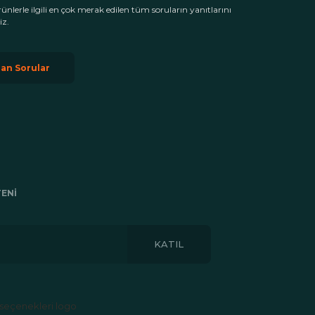
rünlerle ilgili en çok merak edilen tüm soruların yanıtlarını
iz.
lan Sorular
ENI