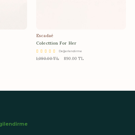
Escadaé
Colecttion For Her
Değerlendirme
1,090.00 TL
890.00 TL
lgilendirme