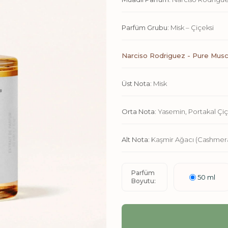
Parfüm Grubu:
Misk – Çiçeksi
Narciso Rodriguez - Pure Musc 
Üst Nota:
Misk
Orta Nota:
Yasemin, Portakal Çiç
Alt Nota:
Kaşmir Ağacı (Cashmera
Parfüm
50 ml
Boyutu: