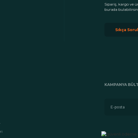
Sipariş, kargo ve ü
burada bulabilirsin
Sıkça Soru
KAMPANYA BÜLT
r
ri