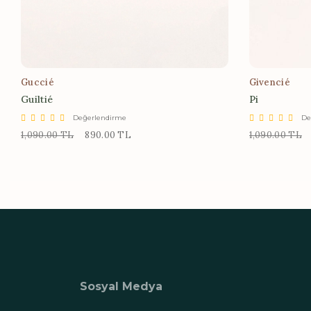
Guccié
Givencié
Guiltié
Pi
Değerlendirme
De
1,090.00 TL
890.00 TL
1,090.00 TL
Sosyal Medya