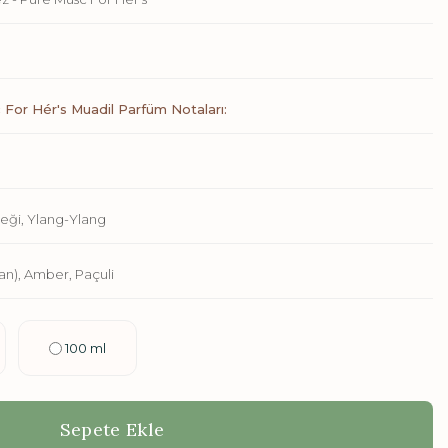
For Hér's Muadil Parfüm Notaları:
eği, Ylang-Ylang
n), Amber, Paçuli
100 ml
Sepete Ekle