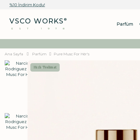
%10 İndirim Kodu!
VSCO WORKS
®
Parfüm
EST.1978
Ana Sayfa
Parfüm
Pure Musc For Hér's
Hızlı Teslimat