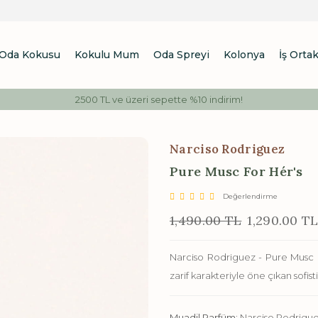
Oda Kokusu
Kokulu Mum
Oda Spreyi
Kolonya
İş Ortak
2500 TL ve üzeri sepette %10 indirim!
Narciso Rodriguez
Pure Musc For Hér's
Değerlendirme
1,490.00 TL
1,290.00 T
Narciso Rodriguez - Pure Musc F
zarif karakteriyle öne çıkan sofis
Muadil Parfüm:
Narciso Rodrigue