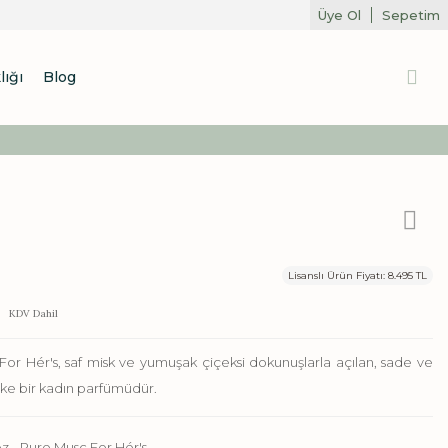
Üye Ol
Sepetim
lığı
Blog
Lisanslı Ürün Fiyatı: 8.495 TL
L
KDV Dahil
or Hér's, saf misk ve yumuşak çiçeksi dokunuşlarla açılan, sade ve
tike bir kadın parfümüdür.
z - Pure Musc For Hér's