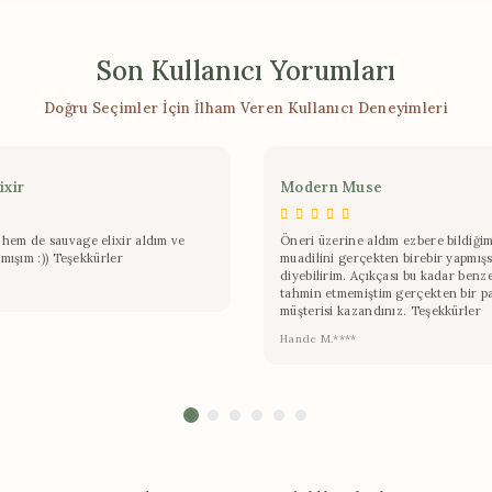
Son Kullanıcı Yorumları
Doğru Seçimler İçin İlham Veren Kullanıcı Deneyimleri
ixir
Modern Muse
hem de sauvage elixir aldım ve
Öneri üzerine aldım ezbere bildiğim
lmışım :)) Teşekkürler
muadilini gerçekten birebir yapmışs
diyebilirim. Açıkçası bu kadar benz
tahmin etmemiştim gerçekten bir p
müşterisi kazandınız. Teşekkürler
Hande M.****