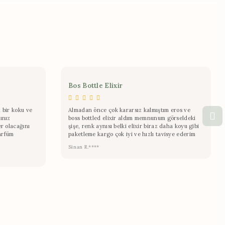
Bos Bottle Elixir
 bir koku ve
Almadan önce çok kararsız kalmıştım eros ve
ınız
boss bottled elixir aldım memnunum görseldeki
er olacağını
şişe, renk aynısı belki elixir biraz daha koyu gibi
arfüm
paketleme kargo çok iyi ve hızlı tavisye ederim
Sinan R.****