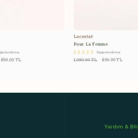
Lacostaé
Pour La Femme
ğerlendirme
Değerlendirme
890.00 TL
1,090.00 TL
890.00 TL
Yardım & Bi