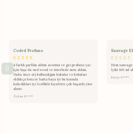
Coded Profuno
Sauvage El
4 farklı parfüm aldım aventus ve gio profuno yaz
Hem sauvage 
için kışa da oud wood ve interlude men aldım.
İyiki 100 ml a
Daha önce orj kullandığım kokular ve kokuları
Kutay F.****
oldukça benzer hatta baya iyi bu konuda
kalıcılıkları iyi özellikle kıyafette çok başarılı yine
alınır.
Özkan R.****