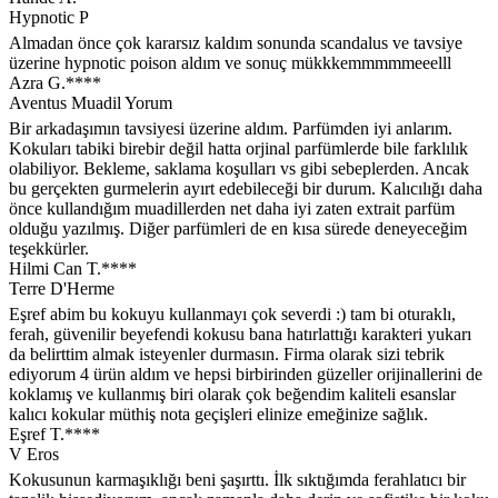
Hypnotic P
Almadan önce çok kararsız kaldım sonunda scandalus ve tavsiye
üzerine hypnotic poison aldım ve sonuç mükkkemmmmmeeelll
Azra G.****
Aventus Muadil Yorum
Bir arkadaşımın tavsiyesi üzerine aldım. Parfümden iyi anlarım.
Kokuları tabiki birebir değil hatta orjinal parfümlerde bile farklılık
olabiliyor. Bekleme, saklama koşulları vs gibi sebeplerden. Ancak
bu gerçekten gurmelerin ayırt edebileceği bir durum. Kalıcılığı daha
önce kullandığım muadillerden net daha iyi zaten extrait parfüm
olduğu yazılmış. Diğer parfümleri de en kısa sürede deneyeceğim
teşekkürler.
Hilmi Can T.****
Terre D'Herme
Eşref abim bu kokuyu kullanmayı çok severdi :) tam bi oturaklı,
ferah, güvenilir beyefendi kokusu bana hatırlattığı karakteri yukarı
da belirttim almak isteyenler durmasın. Firma olarak sizi tebrik
ediyorum 4 ürün aldım ve hepsi birbirinden güzeller orijinallerini de
koklamış ve kullanmış biri olarak çok beğendim kaliteli esanslar
kalıcı kokular müthiş nota geçişleri elinize emeğinize sağlık.
Eşref T.****
V Eros
Kokusunun karmaşıklığı beni şaşırttı. İlk sıktığımda ferahlatıcı bir