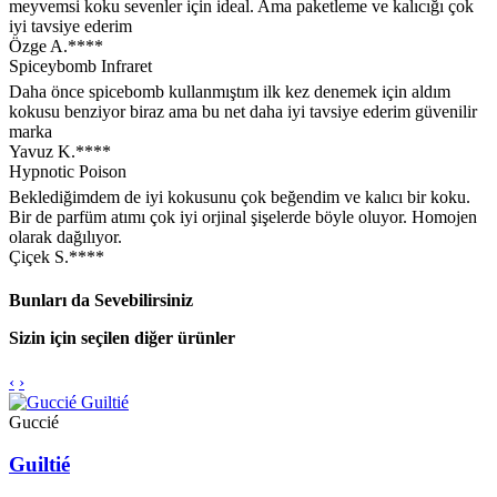
meyvemsi koku sevenler için ideal. Ama paketleme ve kalıcığı çok
iyi tavsiye ederim
Özge A.****
Spiceybomb Infraret
Daha önce spicebomb kullanmıştım ilk kez denemek için aldım
kokusu benziyor biraz ama bu net daha iyi tavsiye ederim güvenilir
marka
Yavuz K.****
Hypnotic Poison
Beklediğimdem de iyi kokusunu çok beğendim ve kalıcı bir koku.
Bir de parfüm atımı çok iyi orjinal şişelerde böyle oluyor. Homojen
olarak dağılıyor.
Çiçek S.****
Bunları da Sevebilirsiniz
Sizin için seçilen diğer ürünler
‹
›
Guccié
Guiltié