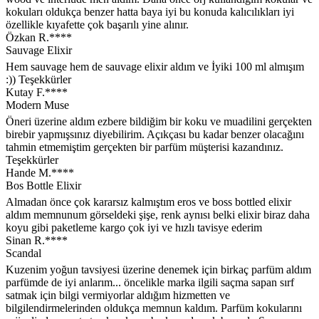
kokuları oldukça benzer hatta baya iyi bu konuda kalıcılıkları iyi
özellikle kıyafette çok başarılı yine alınır.
Özkan R.****
Sauvage Elixir
Hem sauvage hem de sauvage elixir aldım ve İyiki 100 ml almışım
:)) Teşekkürler
Kutay F.****
Modern Muse
Öneri üzerine aldım ezbere bildiğim bir koku ve muadilini gerçekten
birebir yapmışsınız diyebilirim. Açıkçası bu kadar benzer olacağını
tahmin etmemiştim gerçekten bir parfüm müşterisi kazandınız.
Teşekkürler
Hande M.****
Bos Bottle Elixir
Almadan önce çok kararsız kalmıştım eros ve boss bottled elixir
aldım memnunum görseldeki şişe, renk aynısı belki elixir biraz daha
koyu gibi paketleme kargo çok iyi ve hızlı tavisye ederim
Sinan R.****
Scandal
Kuzenim yoğun tavsiyesi üzerine denemek için birkaç parfüm aldım
parfümde de iyi anlarım... öncelikle marka ilgili saçma sapan sırf
satmak için bilgi vermiyorlar aldığım hizmetten ve
bilgilendirmelerinden oldukça memnun kaldım. Parfüm kokularını