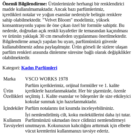
Önemli Bilgilendirme:
Ürünlerimizde herhangi bir renklendirici
madde kullanılmamaktadır. Ancak bazı parfümlerimiz,
içerdikleri notalar ve yoğun esanslar nedeniyle belirgin renklere
sahip olabilmektedir. "Velvet Bloom" modelimiz, yüksek
konsantrasyonlu yapısı ile öne çıkan özel bir formüle sahiptir. Bu
nedenle, doğrudan açık renkli kıyafetler ile temasından kaçınılması
ve ürünün yaklaşık 30 cm mesafeden uygulanması önerilmektedir.
Bilgilendirme amaçlı yapılan bu uyarı, parfümünüzü güvenle
kullanabilmeniz adına paylaşılmıştır. Ürün görseli ile sizlere ulaşan
parfüm renkleri arasında dinlenme süresine bağlı olarak değişiklikler
olabilmektedir.
Kategori:
Kadın Parfümleri
Marka
VSCO WORKS 1978
Parfüm içeriklerimiz, orijinal formüller ve 1. kalite
Ürün
içeriklerle hazırlanmaktadır. Her bir şişemizde, özenle
Özellikleri
seçilmiş 1. Kalite esanslar ve bileşenler ile size etkileyici
kokular sunmak için hazırlanmaktadır.
İçindekiler
Parfüm notalarını üst kısımda inceleyebilirsiniz.
İyi nemlendirilmiş cilt, koku moleküllerini daha iyi tutar.
Kullanım
Parfümünüzü sıkmadan önce cildinizi nemlendirmeyi
Tavsiyeleri
unutmayın. Kokunuzun kalıcılığını arttırmak için elbette
vücut kremlerini kullanmanızı tavsiye ederiz.