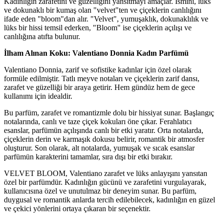
Kadınlığın zarafetini ve güzelliğini yansıtmayı amaçlar. İsmini, lüks
ve dokunaklı bir kumaş olan "velvet"ten ve çiçeklerin canlılığını
ifade eden "bloom"dan alır. "Velvet", yumuşaklık, dokunaklılık ve
lüks bir hissi temsil ederken, "Bloom" ise çiçeklerin açılışı ve
canlılığına atıfta bulunur.
İlham Alınan Koku: Valentiano Donnia Kadın Parfümü
Valentiano Donnia, zarif ve sofistike kadınlar için özel olarak
formüle edilmiştir. Tatlı meyve notaları ve çiçeklerin zarif dansı,
zarafet ve güzelliği bir araya getirir. Hem gündüz hem de gece
kullanımı için idealdir.
Bu parfüm, zarafet ve romantizmle dolu bir hissiyat sunar. Başlangıç
notalarında, canlı ve taze çiçek kokuları öne çıkar. Ferahlatıcı
esanslar, parfümün açılışında canlı bir etki yaratır. Orta notalarda,
çiçeklerin derin ve karmaşık dokusu belirir, romantik bir atmosfer
oluşturur. Son olarak, alt notalarda, yumuşak ve sıcak esanslar
parfümün karakterini tamamlar, sıra dışı bir etki bırakır.
VELVET BLOOM, Valentiano zarafet ve lüks anlayışını yansıtan
özel bir parfümdür. Kadınlığın gücünü ve zarafetini vurgulayarak,
kullanıcısına özel ve unutulmaz bir deneyim sunar. Bu parfüm,
duygusal ve romantik anlarda tercih edilebilecek, kadınlığın en güzel
ve çekici yönlerini ortaya çıkaran bir seçenektir.