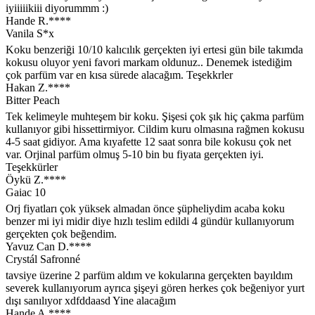
iyiiiiikiii diyorummm :)
Hande R.****
Vanila S*x
Koku benzeriği 10/10 kalıcılık gerçekten iyi ertesi gün bile takımda
kokusu oluyor yeni favori markam oldunuz.. Denemek istediğim
çok parfüm var en kısa sürede alacağım. Teşekkrler
Hakan Z.****
Bitter Peach
Tek kelimeyle muhteşem bir koku. Şişesi çok şık hiç çakma parfüm
kullanıyor gibi hissettirmiyor. Cildim kuru olmasına rağmen kokusu
4-5 saat gidiyor. Ama kıyafette 12 saat sonra bile kokusu çok net
var. Orjinal parfüm olmuş 5-10 bin bu fiyata gerçekten iyi.
Teşekkürler
Öykü Z.****
Gaiac 10
Orj fiyatları çok yüksek almadan önce şüpheliydim acaba koku
benzer mi iyi midir diye hızlı teslim edildi 4 gündür kullanıyorum
gerçekten çok beğendim.
Yavuz Can D.****
Crystál Safronné
tavsiye üzerine 2 parfüm aldım ve kokularına gerçekten bayıldım
severek kullanıyorum ayrıca şişeyi gören herkes çok beğeniyor yurt
dışı sanılıyor xdfddaasd Yine alacağım
Hande A.****