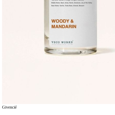
Givencié