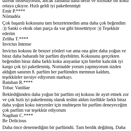
tazelik hissediyorum, ancak zamanla daha derin ve sofistike bir koku
ortaya çıkıyor. Hızlı geldi iyi paketlenmişti
Emir P.****
Nómadéa
Çok başarılı kokusunu tam benzetemedim ama daha çok beğendim
:)) Sanki o eksik olan parça da var gibi hissettiriyor :)) Teşekkür
ederim
Zeliha T.****
Invictus Intense
Invictus kokusu ile benzer yönleri var ama ona göre daha yoğun ve
biraz daha baharatlı bir parfüm diyebilrim. Kokusunu gerçekten
beğendim biraz daha farklı koku arayanlar için birebir kalıcılık iyi
kargo çok iyi paketlenmiş. Normalde yorum yapmıyorum sizden
aldığım sanırım 8. parfüm her parfümden memnun kaldım,
teşekkürler tavsiye ediyorum markayı.
Batuhan R.****
Tobac Vaniliae
Beklediğimden daha yoğun bir parfüm orj kokusu ile ayırt etmek zor
ve çok hızlı iyi paketlenmiş olarak teslim aldım özellikle farklı biraz
daha yoğun koku isteyenler için muhteşem bir parfüm deneyeceğim
çok parfüm var teşekkür ediyorum
Nagihan C.****
Be Delicious
Daha önce denemediğim bir parfümdü. Tam benlik değilmiş. Daha