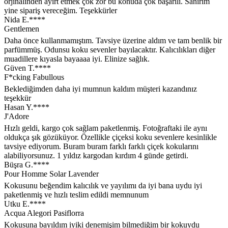
orjinalinden ayırt etmek çok zor bu konuda çok başarılı. Sanırım
yine sipariş vereceğim. Teşekkürler
Nida E.****
Gentlemen
Daha önce kullanmamıştım. Tavsiye üzerine aldım ve tam benlik bir
parfümmüş. Odunsu koku sevenler bayılacaktır. Kalıcılıkları diğer
muadillere kıyasla bayaaaa iyi. Elinize sağlık.
Güven T.****
F*cking Fabullous
Beklediğimden daha iyi mumnun kaldım müşteri kazandınız
teşekkür
Hasan Y.****
J'Adore
Hızlı geldi, kargo çok sağlam paketlenmiş. Fotoğraftaki ile aynı
oldukça şık gözüküyor. Özellikle çiçeksi koku sevenlere kesinlikle
tavsiye ediyorum. Buram buram farklı farklı çiçek kokularını
alabiliyorsunuz. 1 yıldız kargodan kırdım 4 günde getirdi.
Büşra G.****
Pour Homme Solar Lavender
Kokusunu beğendim kalıcılık ve yayılımı da iyi bana uydu iyi
paketlenmiş ve hızlı teslim edildi memnunum
Utku E.****
Acqua Alegori Pasiflorra
Kokusuna bayıldım iyiki denemişim bilmediğim bir kokuydu