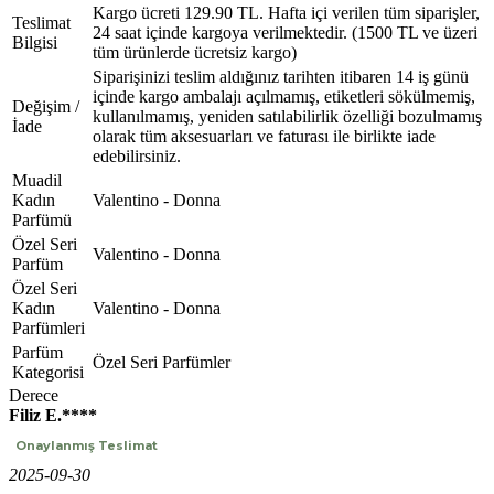
Kargo ücreti 129.90 TL. Hafta içi verilen tüm siparişler,
Teslimat
24 saat içinde kargoya verilmektedir. (1500 TL ve üzeri
Bilgisi
tüm ürünlerde ücretsiz kargo)
Siparişinizi teslim aldığınız tarihten itibaren 14 iş günü
içinde kargo ambalajı açılmamış, etiketleri sökülmemiş,
Değişim /
kullanılmamış, yeniden satılabilirlik özelliği bozulmamış
İade
olarak tüm aksesuarları ve faturası ile birlikte iade
edebilirsiniz.
Muadil
Kadın
Valentino - Donna
Parfümü
Özel Seri
Valentino - Donna
Parfüm
Özel Seri
Kadın
Valentino - Donna
Parfümleri
Parfüm
Özel Seri Parfümler
Kategorisi
Derece
Filiz E.****
Onaylanmış Teslimat
2025-09-30