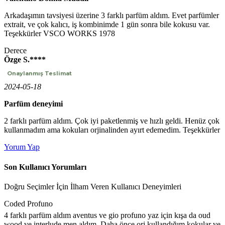
Arkadaşımın tavsiyesi üzerine 3 farklı parfüm aldım. Evet parfümler
extrait, ve çok kalıcı, iş kombinimde 1 gün sonra bile kokusu var.
Teşekkürler VSCO WORKS 1978
Derece
Özge S.****
Onaylanmış Teslimat
2024-05-18
Parfüm deneyimi
2 farklı parfüm aldım. Çok iyi paketlenmiş ve hızlı geldi. Henüz çok
kullanmadım ama kokuları orjinalinden ayırt edemedim. Teşekkürler
Yorum Yap
Son Kullanıcı Yorumları
Doğru Seçimler İçin İlham Veren Kullanıcı Deneyimleri
Coded Profuno
4 farklı parfüm aldım aventus ve gio profuno yaz için kışa da oud
wood ve interlude men aldım. Daha önce orj kullandığım kokular ve