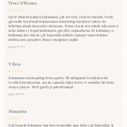
Terre D'Herme
Eşref abim bu kokuyu kullanmayı çok severdi :) tam bi oturaklı, ferah,
güvenilir beyefendi kokusu bana hatırlattığı karakteri yukarı da
belirttim almak isteyenler durmasın. Firma olarak sizi tebrik ediyorum 4
ürün aldım ve hepsi birbirinden güzeller orijinallerini de koklamış ve
kullanmış biri olarak çok beğendim kaliteli esanslar kalıcı kokular
müthiş nota geçişleri elinize emeğinize sağlık.
Eşref T.****
V Eros
Kokusunun karmaşıklığı beni şaşırttı. İlk sıktığımda ferahlatıcı bir
tazelik hissediyorum, ancak zamanla daha derin ve sofistike bir koku
ortaya çıkıyor. Hızlı geldi iyi paketlenmişti
Emir P.****
Nómadéa
Çok başarılı kokusunu tam benzetemedim ama daha çok beğendim :))