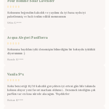
Pour Homme Solar Lavender
Kokusunu beğendim kalıcılık ve yayılımı da iyi bana uydu iyi
paketlenmiş ve hızlı teslim edildi memnunum
Utku E.****
Acqua Alegori Pasiflorra
Kokusuna bayıldım iyiki denemişim bilmediğim bir kokuydu iyiiiiikiii
diyorummm :)
Hande R.****
Vanila S*x
Koku benzeriği 10/10 kalıcılık gerçekten iyi ertesi gün bile takımda
kokusu oluyor yeni favori markam oldunuz.. Denemek istediğim çok
parfüm var en kısa sürede alacağım. Teşekkrler
Hakan Z.****