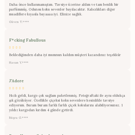
Daha önce kullanmamıştım. Tavsiye üzerine aldım ve tam benlik bir
parfümmüş. Odunsu koku sevenler bayılacaktır. Kalıcılıkları diğer
muadillere kıyasla bayaaaa iyi. Elinize sağlık.
Güven T.****
F*cking Fabullous
Beklediğimden daha iyi mumnun kaldım müşteri kazandınız teşekkür
Hasan Y.****
J'Adore
Hızlı geldi, kargo çok sağlam paketlenmiş. Fotoğraftaki ile aynı oldukça
şık gözüküyor. Özellikle çiçeksi koku sevenlere kesinlikle tavsiye
ediyorum. Buram buram farklı farklı çiçek kokularını alabiliyorsunuz. 1
yıldız kargodan kırdım 4 günde getirdi.
Büşra G.****