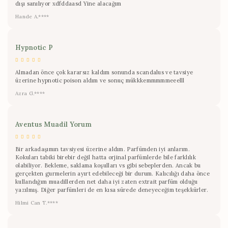
dışı sanılıyor xdfddaasd Yine alacağım
Hande A.****
Hypnotic P
Almadan önce çok kararsız kaldım sonunda scandalus ve tavsiye
üzerine hypnotic poison aldım ve sonuç mükkkemmmmmeeelll
Azra G.****
Aventus Muadil Yorum
Bir arkadaşımın tavsiyesi üzerine aldım. Parfümden iyi anlarım.
Kokuları tabiki birebir değil hatta orjinal parfümlerde bile farklılık
olabiliyor. Bekleme, saklama koşulları vs gibi sebeplerden. Ancak bu
gerçekten gurmelerin ayırt edebileceği bir durum. Kalıcılığı daha önce
kullandığım muadillerden net daha iyi zaten extrait parfüm olduğu
yazılmış. Diğer parfümleri de en kısa sürede deneyeceğim teşekkürler.
Hilmi Can T.****