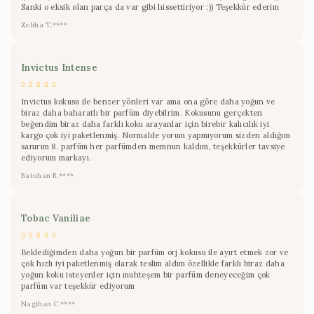
Sanki o eksik olan parça da var gibi hissettiriyor :)) Teşekkür ederim
Zeliha T.****
Invictus Intense
Invictus kokusu ile benzer yönleri var ama ona göre daha yoğun ve
biraz daha baharatlı bir parfüm diyebilrim. Kokusunu gerçekten
beğendim biraz daha farklı koku arayanlar için birebir kalıcılık iyi
kargo çok iyi paketlenmiş. Normalde yorum yapmıyorum sizden aldığım
sanırım 8. parfüm her parfümden memnun kaldım, teşekkürler tavsiye
ediyorum markayı.
Batuhan R.****
Tobac Vaniliae
Beklediğimden daha yoğun bir parfüm orj kokusu ile ayırt etmek zor ve
çok hızlı iyi paketlenmiş olarak teslim aldım özellikle farklı biraz daha
yoğun koku isteyenler için muhteşem bir parfüm deneyeceğim çok
parfüm var teşekkür ediyorum
Nagihan C.****