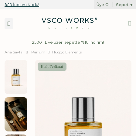
%10 İndirim Kodu!
Üye Ol
Sepetim
Toggle
VSCO WORKS
®
navigation
EST.1978
2500 TL ve üzeri sepette %10 indirim!
Ana Sayfa
Parfüm
Huggo Elements
Hızlı Teslimat