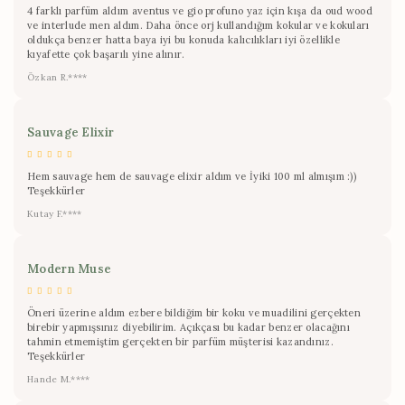
4 farklı parfüm aldım aventus ve gio profuno yaz için kışa da oud wood
ve interlude men aldım. Daha önce orj kullandığım kokular ve kokuları
oldukça benzer hatta baya iyi bu konuda kalıcılıkları iyi özellikle
kıyafette çok başarılı yine alınır.
Özkan R.****
Sauvage Elixir
Hem sauvage hem de sauvage elixir aldım ve İyiki 100 ml almışım :))
Teşekkürler
Kutay F.****
Modern Muse
Öneri üzerine aldım ezbere bildiğim bir koku ve muadilini gerçekten
birebir yapmışsınız diyebilirim. Açıkçası bu kadar benzer olacağını
tahmin etmemiştim gerçekten bir parfüm müşterisi kazandınız.
Teşekkürler
Hande M.****