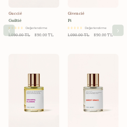
Guccié
Givencié
Guiltié
Pi
‹
›
Değerlendirme
Değerlendirme
1,090.00 TL
890.00 TL
1,090.00 TL
890.00 TL