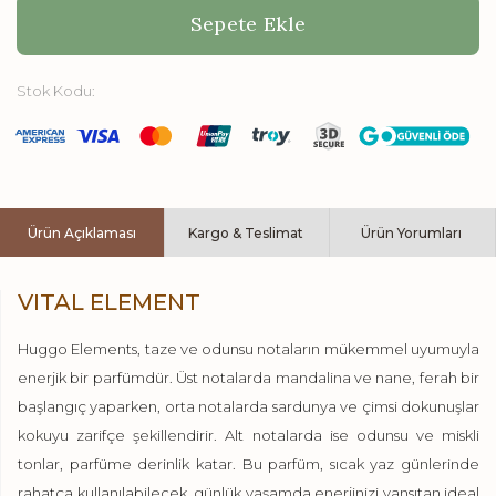
Sepete Ekle
Stok Kodu:
Ürün Açıklaması
Kargo & Teslimat
Ürün Yorumları
VITAL ELEMENT
Huggo Elements, taze ve odunsu notaların mükemmel uyumuyla
enerjik bir parfümdür. Üst notalarda mandalina ve nane, ferah bir
başlangıç yaparken, orta notalarda sardunya ve çimsi dokunuşlar
kokuyu zarifçe şekillendirir. Alt notalarda ise odunsu ve miskli
tonlar, parfüme derinlik katar. Bu parfüm, sıcak yaz günlerinde
rahatça kullanılabilecek, günlük yaşamda enerjinizi yansıtan ideal