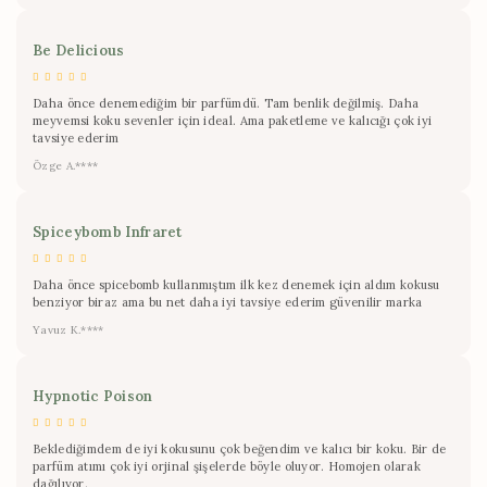
Be Delicious
Daha önce denemediğim bir parfümdü. Tam benlik değilmiş. Daha
meyvemsi koku sevenler için ideal. Ama paketleme ve kalıcığı çok iyi
tavsiye ederim
Özge A.****
Spiceybomb Infraret
Daha önce spicebomb kullanmıştım ilk kez denemek için aldım kokusu
benziyor biraz ama bu net daha iyi tavsiye ederim güvenilir marka
Yavuz K.****
Hypnotic Poison
Beklediğimdem de iyi kokusunu çok beğendim ve kalıcı bir koku. Bir de
parfüm atımı çok iyi orjinal şişelerde böyle oluyor. Homojen olarak
dağılıyor.