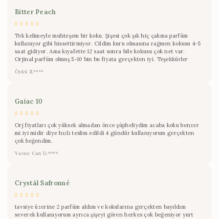
Bitter Peach
Tek kelimeyle muhteşem bir koku. Şişesi çok şık hiç çakma parfüm
kullanıyor gibi hissettirmiyor. Cildim kuru olmasına rağmen kokusu 4-5
saat gidiyor. Ama kıyafette 12 saat sonra bile kokusu çok net var.
Orjinal parfüm olmuş 5-10 bin bu fiyata gerçekten iyi. Teşekkürler
Öykü Z.****
Gaiac 10
Orj fiyatları çok yüksek almadan önce şüpheliydim acaba koku benzer
mi iyi midir diye hızlı teslim edildi 4 gündür kullanıyorum gerçekten
çok beğendim.
Yavuz Can D.****
Crystál Safronné
tavsiye üzerine 2 parfüm aldım ve kokularına gerçekten bayıldım
severek kullanıyorum ayrıca şişeyi gören herkes çok beğeniyor yurt