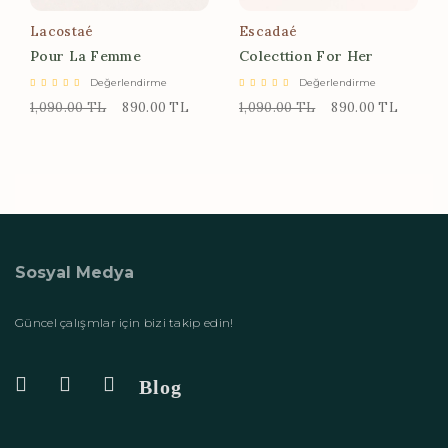
Lacostaé
Escadaé
Pour La Femme
Colecttion For Her
Değerlendirme
Değerlendirme
1,090.00 TL
890.00 TL
1,090.00 TL
890.00 TL
Sosyal Medya
Güncel çalışmlar için bizi takip edin!