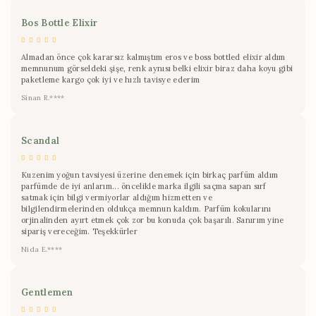
Bos Bottle Elixir
Almadan önce çok kararsız kalmıştım eros ve boss bottled elixir aldım
memnunum görseldeki şişe, renk aynısı belki elixir biraz daha koyu gibi
paketleme kargo çok iyi ve hızlı tavisye ederim
Sinan R.****
Scandal
Kuzenim yoğun tavsiyesi üzerine denemek için birkaç parfüm aldım
parfümde de iyi anlarım... öncelikle marka ilgili saçma sapan sırf
satmak için bilgi vermiyorlar aldığım hizmetten ve
bilgilendirmelerinden oldukça memnun kaldım. Parfüm kokularını
orjinalinden ayırt etmek çok zor bu konuda çok başarılı. Sanırım yine
sipariş vereceğim. Teşekkürler
Nida E.****
Gentlemen